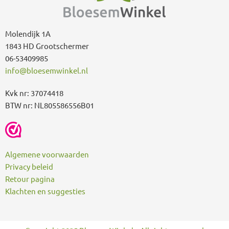
r
:
Molendijk 1A
1843 HD Grootschermer
06-53409985
info@bloesemwinkel.nl
Kvk nr: 37074418
BTW nr: NL805586556B01
Algemene voorwaarden
Privacy beleid
Retour pagina
Klachten en suggesties