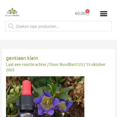
Ga
naar
0
Winkelwagen
€
0.00
de
inhoud
Producten
zoeken
gentiaan klein
Laat een reactie achter
/ Door
RuudBart123
/
15 oktober
2025