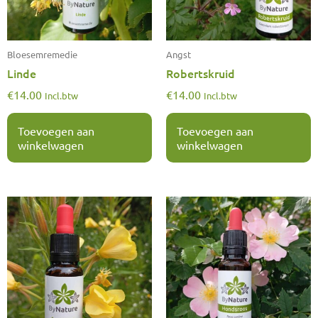
Bloesemremedie
Angst
Linde
Robertskruid
€
14.00
€
14.00
Incl.btw
Incl.btw
Toevoegen aan
Toevoegen aan
winkelwagen
winkelwagen