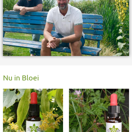
producten.
Wat niet bij ons groeit en bloeit, wordt geplukt
op wilde en schone locaties zodat wij altijd de
kwaliteit van onze producten kunnen
waarborgen.
Nu in Bloei