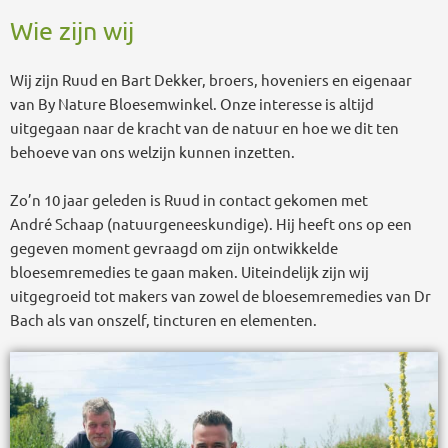
Welkom bij de
Wie zijn wij
Bloesemwinkel
Wij zijn Ruud en Bart Dekker, broers, hoveniers en eigenaar
van By Nature Bloesemwinkel. Onze interesse is altijd
uitgegaan naar de kracht van de natuur en hoe we dit ten
behoeve van ons welzijn kunnen inzetten.
Elke plant en bloesem hebben hun eigen
genezende werking, dit is een prachtige
Zo’n 10 jaar geleden is Ruud in contact gekomen met
natuurwet.
André Schaap (natuurgeneeskundige). Hij heeft ons op een
Het streven naar een harmonieuze
gegeven moment gevraagd om zijn ontwikkelde
levenshouding is waar wij als Bloesemwinkel
bloesemremedies te gaan maken. Uiteindelijk zijn wij
voor staan.
uitgegroeid tot makers van zowel de bloesemremedies van Dr
Bach als van onszelf, tincturen en elementen.
Hier in de Grootschermer hebben wij een stuk
grond van ca. 3 hectare waar wij zelf op
biologische wijze een brede diversiteit aan
bloemen, planten en bomen verzorgen. Hier
maken wij op ambachtelijke wijze onze