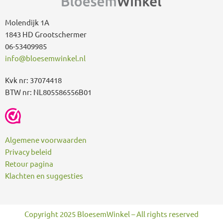
r
:
Molendijk 1A
1843 HD Grootschermer
06-53409985
info@bloesemwinkel.nl
Kvk nr: 37074418
BTW nr: NL805586556B01
Algemene voorwaarden
Privacy beleid
Retour pagina
Klachten en suggesties
Copyright 2025 BloesemWinkel – All rights reserved