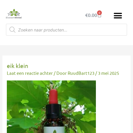
Ga
naar
0
Winkelwagen
€
0.00
de
inhoud
Producten
zoeken
eik klein
Laat een reactie achter
/ Door
RuudBart123
/
3 mei 2025