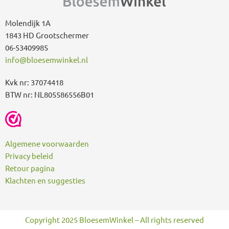
r
:
Molendijk 1A
1843 HD Grootschermer
06-53409985
info@bloesemwinkel.nl
Kvk nr: 37074418
BTW nr: NL805586556B01
Algemene voorwaarden
Privacy beleid
Retour pagina
Klachten en suggesties
Copyright 2025 BloesemWinkel – All rights reserved