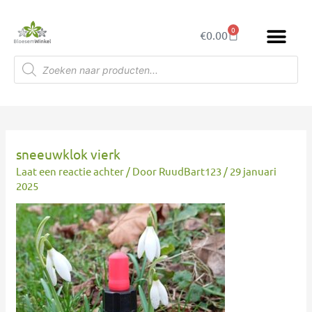
Ga
naar
0
Winkelwagen
€
0.00
de
inhoud
Producten
zoeken
sneeuwklok vierk
Laat een reactie achter
/ Door
RuudBart123
/
29 januari
2025