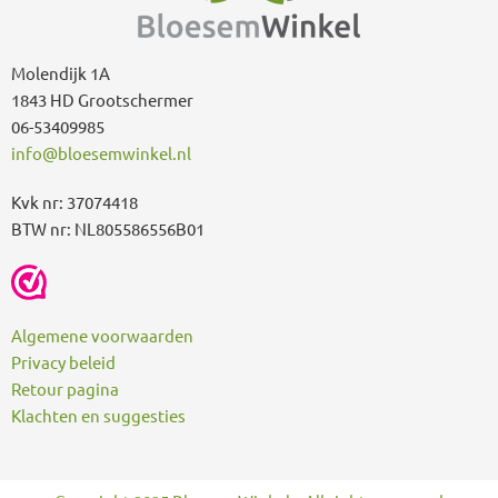
r
:
Molendijk 1A
1843 HD Grootschermer
06-53409985
info@bloesemwinkel.nl
Kvk nr: 37074418
BTW nr: NL805586556B01
Algemene voorwaarden
Privacy beleid
Retour pagina
Klachten en suggesties