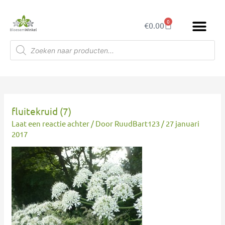
Ga
naar
0
Winkelwagen
€
0.00
de
inhoud
Producten
zoeken
fluitekruid (7)
Laat een reactie achter
/ Door
RuudBart123
/
27 januari
2017