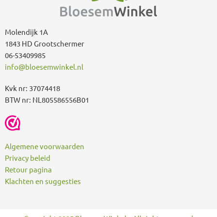
r
:
Molendijk 1A
1843 HD Grootschermer
06-53409985
info@bloesemwinkel.nl
Kvk nr: 37074418
BTW nr: NL805586556B01
Algemene voorwaarden
Privacy beleid
Retour pagina
Klachten en suggesties