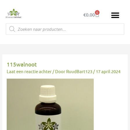
Ga
naar
0
Winkelwagen
€
0.00
de
inhoud
Producten
zoeken
115walnoot
Laat een reactie achter
/ Door
RuudBart123
/
17 april 2024