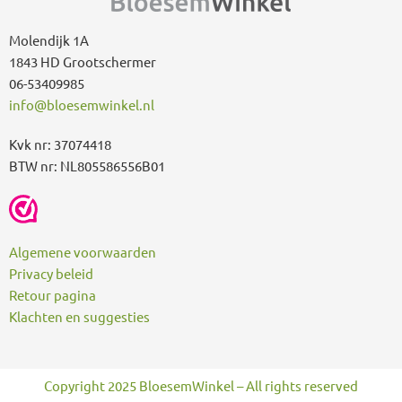
r
:
Molendijk 1A
1843 HD Grootschermer
06-53409985
info@bloesemwinkel.nl
Kvk nr: 37074418
BTW nr: NL805586556B01
Algemene voorwaarden
Privacy beleid
Retour pagina
Klachten en suggesties
Copyright 2025 BloesemWinkel – All rights reserved