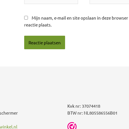
Mijn naam, e-mail en site opslaan in deze browse
reactie plaats.
Kvk nr: 37074418
schermer
BTW nr: NL805586556B01
inkel.nl