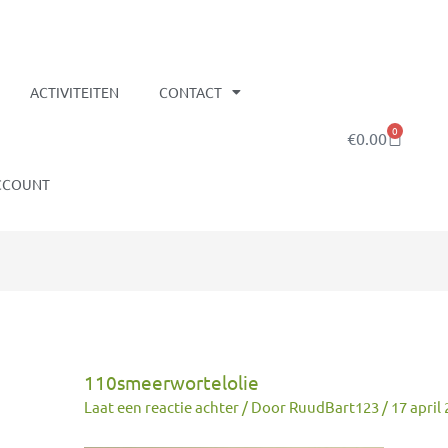
ACTIVITEITEN
CONTACT
0
Winkelw
€
0.00
CCOUNT
110smeerwortelolie
Laat een reactie achter
/ Door
RuudBart123
/
17 april