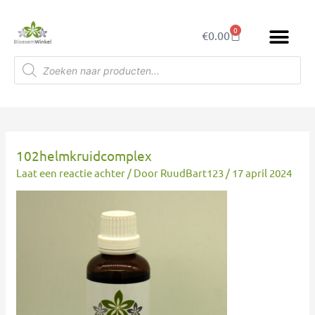
Ga
naar
0
Winkelwagen
€
0.00
de
inhoud
Producten
zoeken
102helmkruidcomplex
Laat een reactie achter
/ Door
RuudBart123
/
17 april 2024