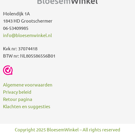
r
:
Molendijk 1A
1843 HD Grootschermer
06-53409985
info@bloesemwinkel.nl
Kvk nr: 37074418
BTW nr: NL805586556B01
Algemene voorwaarden
Privacy beleid
Retour pagina
Klachten en suggesties
Copyright 2025 BloesemWinkel – All rights reserved