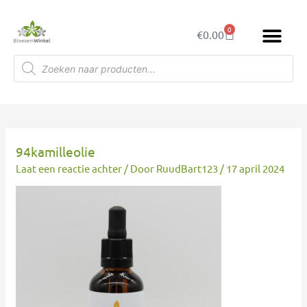
Ga
naar
0
Winkelwagen
€
0.00
de
inhoud
Producten
zoeken
94kamilleolie
Laat een reactie achter
/ Door
RuudBart123
/
17 april 2024