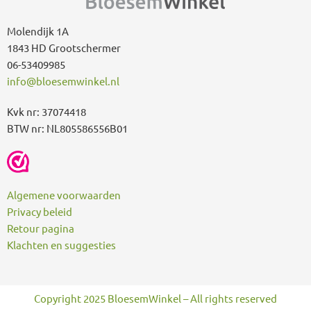
r
:
Molendijk 1A
1843 HD Grootschermer
06-53409985
info@bloesemwinkel.nl
Kvk nr: 37074418
BTW nr: NL805586556B01
Algemene voorwaarden
Privacy beleid
Retour pagina
Klachten en suggesties
Copyright 2025 BloesemWinkel – All rights reserved