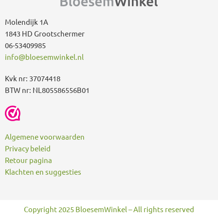
r
:
Molendijk 1A
1843 HD Grootschermer
06-53409985
info@bloesemwinkel.nl
Kvk nr: 37074418
BTW nr: NL805586556B01
Algemene voorwaarden
Privacy beleid
Retour pagina
Klachten en suggesties
Copyright 2025 BloesemWinkel – All rights reserved