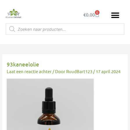
Ga
naar
0
Winkelwagen
€
0.00
de
inhoud
Producten
zoeken
93kaneelolie
Laat een reactie achter
/ Door
RuudBart123
/
17 april 2024