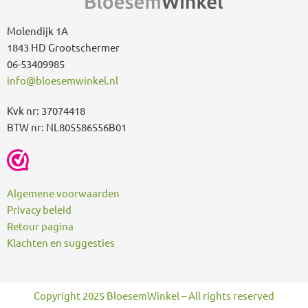
r
:
Molendijk 1A
1843 HD Grootschermer
06-53409985
info@bloesemwinkel.nl
Kvk nr: 37074418
BTW nr: NL805586556B01
Algemene voorwaarden
Privacy beleid
Retour pagina
Klachten en suggesties
Copyright 2025 BloesemWinkel – All rights reserved