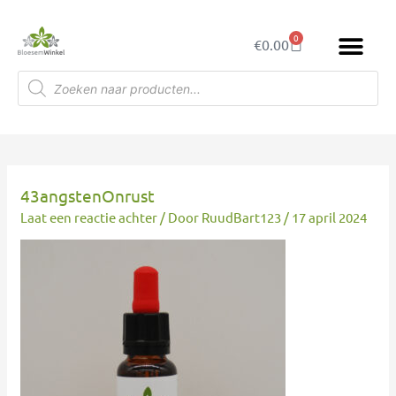
Ga
naar
0
Winkelwagen
€
0.00
de
inhoud
Producten
zoeken
43angstenOnrust
Laat een reactie achter
/ Door
RuudBart123
/
17 april 2024