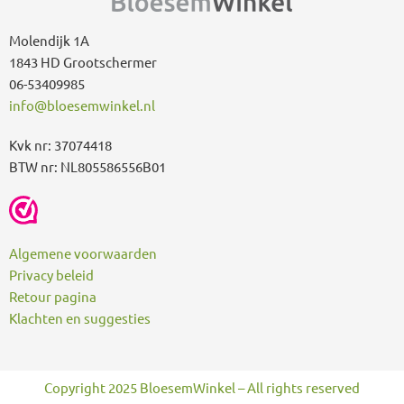
r
:
Molendijk 1A
1843 HD Grootschermer
06-53409985
info@bloesemwinkel.nl
Kvk nr: 37074418
BTW nr: NL805586556B01
Algemene voorwaarden
Privacy beleid
Retour pagina
Klachten en suggesties
Copyright 2025 BloesemWinkel – All rights reserved