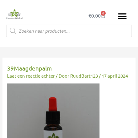
Ga
naar
0
Winkelwagen
€
0.00
de
inhoud
Producten
zoeken
39Maagdenpalm
Laat een reactie achter
/ Door
RuudBart123
/
17 april 2024