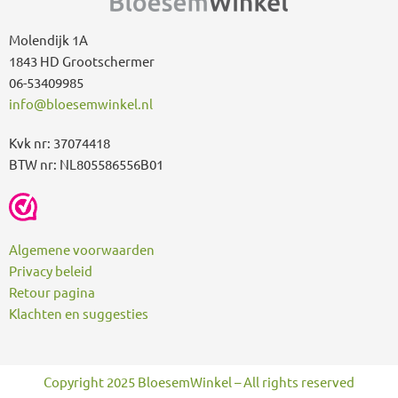
r
:
Molendijk 1A
1843 HD Grootschermer
06-53409985
info@bloesemwinkel.nl
Kvk nr: 37074418
BTW nr: NL805586556B01
Algemene voorwaarden
Privacy beleid
Retour pagina
Klachten en suggesties
Copyright 2025 BloesemWinkel – All rights reserved