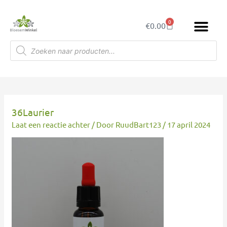
Ga
naar
0
Winkelwagen
€
0.00
de
inhoud
Producten
zoeken
36Laurier
Laat een reactie achter
/ Door
RuudBart123
/
17 april 2024