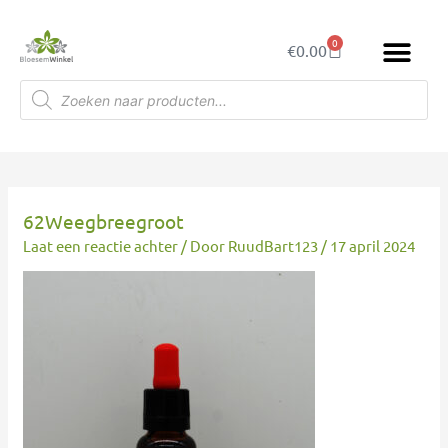
Ga
naar
0
Winkelwagen
€
0.00
de
inhoud
Producten
zoeken
62Weegbreegroot
Laat een reactie achter
/ Door
RuudBart123
/
17 april 2024