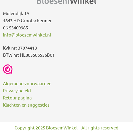
r
:
Molendijk 1A
1843 HD Grootschermer
06-53409985
info@bloesemwinkel.nl
Kvk nr: 37074418
BTW nr: NL805586556B01
Algemene voorwaarden
Privacy beleid
Retour pagina
Klachten en suggesties
Copyright 2025 BloesemWinkel – All rights reserved