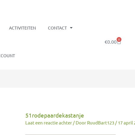
ACTIVITEITEN
CONTACT
0
Winkelw
€
0.00
CCOUNT
51rodepaardekastanje
Laat een reactie achter
/ Door
RuudBart123
/
17 april