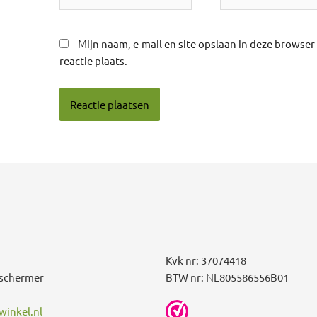
Mijn naam, e-mail en site opslaan in deze browse
reactie plaats.
Kvk nr: 37074418
schermer
BTW nr: NL805586556B01
inkel.nl