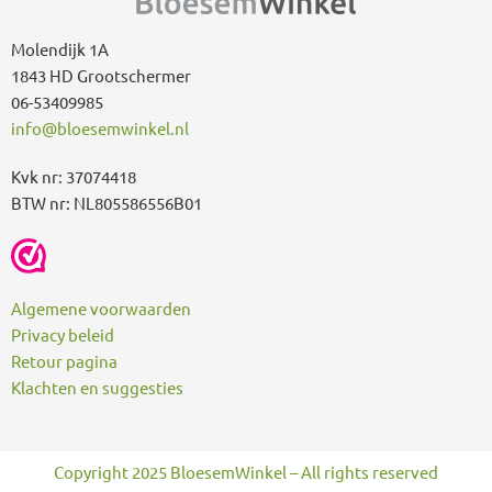
r
:
Molendijk 1A
1843 HD Grootschermer
06-53409985
info@bloesemwinkel.nl
Kvk nr: 37074418
BTW nr: NL805586556B01
Algemene voorwaarden
Privacy beleid
Retour pagina
Klachten en suggesties
Copyright 2025 BloesemWinkel – All rights reserved