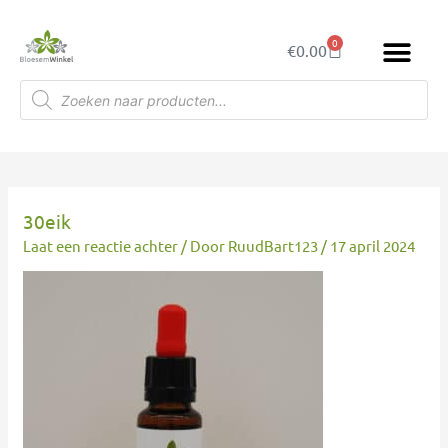
Ga
naar
0
Winkelwagen
€
0.00
de
inhoud
Producten
zoeken
30eik
Laat een reactie achter
/ Door
RuudBart123
/
17 april 2024