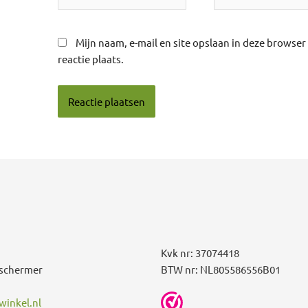
Mijn naam, e-mail en site opslaan in deze browse
reactie plaats.
Kvk nr: 37074418
schermer
BTW nr: NL805586556B01
inkel.nl