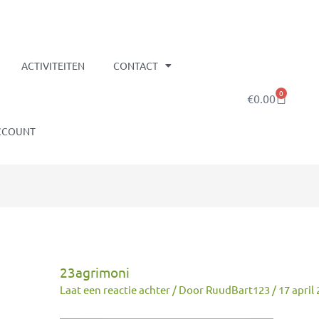
ACTIVITEITEN
CONTACT
0
Winkelw
€
0.00
CCOUNT
23agrimoni
Laat een reactie achter
/ Door
RuudBart123
/
17 april