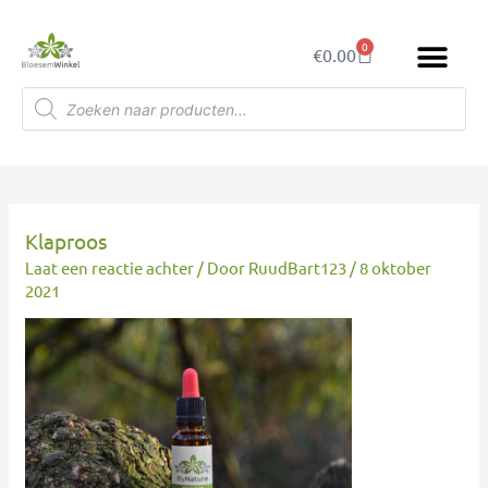
Ga
naar
0
Winkelwagen
€
0.00
de
inhoud
Producten
zoeken
Klaproos
Laat een reactie achter
/ Door
RuudBart123
/
8 oktober
2021