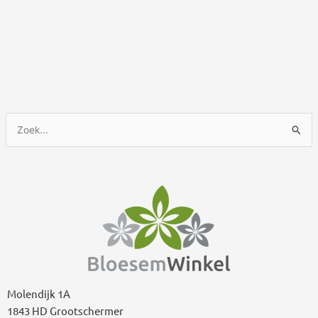
Z
o
e
k
n
a
a
r
:
Molendijk 1A
1843 HD Grootschermer