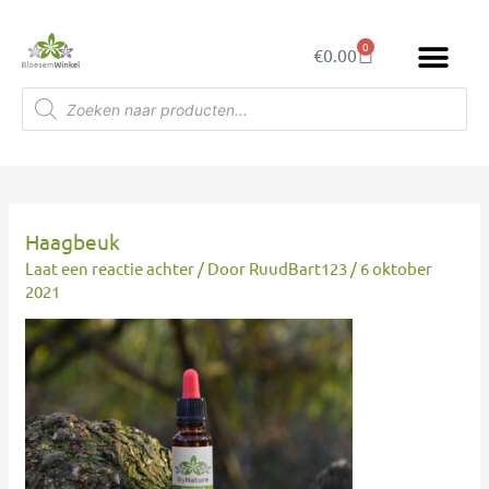
Ga
naar
0
Winkelwagen
€
0.00
de
inhoud
Producten
zoeken
Haagbeuk
Laat een reactie achter
/ Door
RuudBart123
/
6 oktober
2021