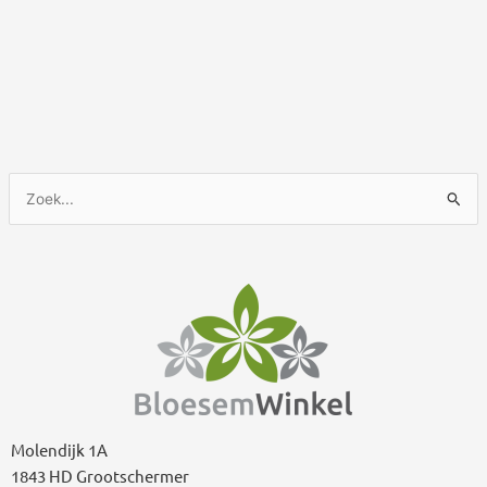
Z
o
e
k
n
a
a
r
:
Molendijk 1A
1843 HD Grootschermer