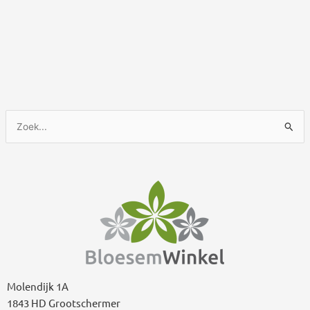
Z
o
e
k
n
a
a
r
:
Molendijk 1A
1843 HD Grootschermer