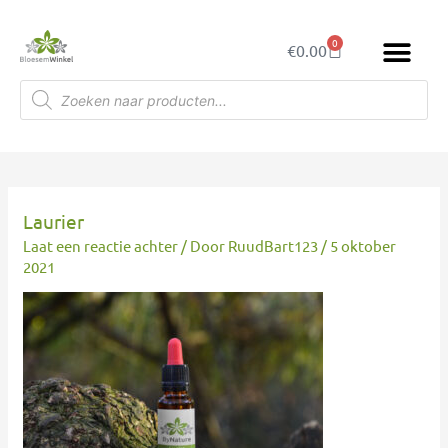
Ga
naar
0
Winkelwagen
€
0.00
de
inhoud
Producten
zoeken
Laurier
Laat een reactie achter
/ Door
RuudBart123
/
5 oktober
2021