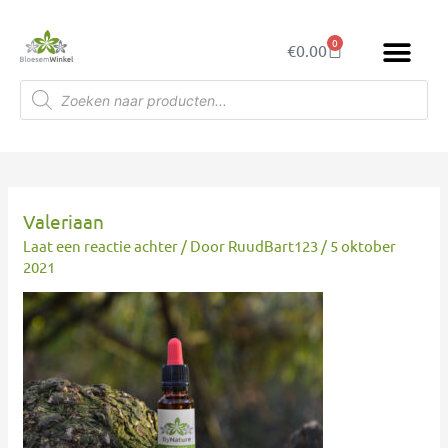
Ga
naar
0
Winkelwagen
€
0.00
de
inhoud
Producten
zoeken
Valeriaan
Laat een reactie achter
/ Door
RuudBart123
/
5 oktober
2021