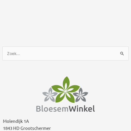
Z
o
e
k
n
a
a
r
:
Molendijk 1A
1843 HD Grootschermer