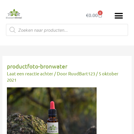
Ga
naar
0
Winkelwagen
€
0.00
de
inhoud
Producten
zoeken
productfoto-bronwater
Laat een reactie achter
/ Door
RuudBart123
/
5 oktober
2021