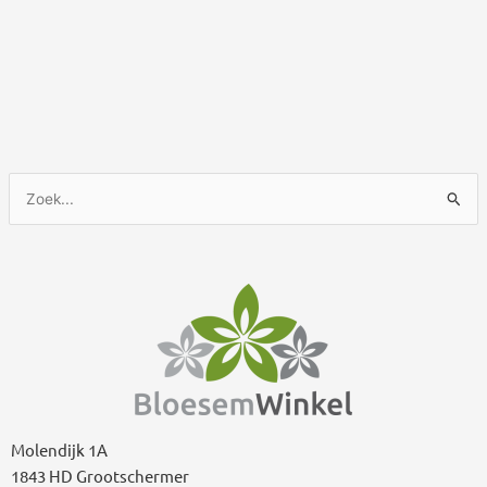
Z
o
e
k
n
a
a
r
:
Molendijk 1A
1843 HD Grootschermer