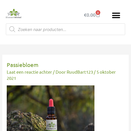
Ga
naar
0
Winkelwagen
€
0.00
de
inhoud
Producten
zoeken
Passiebloem
Laat een reactie achter
/ Door
RuudBart123
/
5 oktober
2021