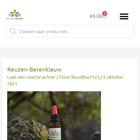
Ga
naar
0
Winkelwagen
€
0.00
de
inhoud
Producten
zoeken
Reuzen-Berenklauw
Laat een reactie achter
/ Door
RuudBart123
/
5 oktober
2021