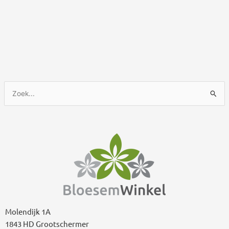
Z
o
e
k
n
a
a
r
:
Molendijk 1A
1843 HD Grootschermer