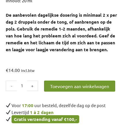
Inhoud: 20 ml
De aanbevolen dagelijkse dosering is minimaal 2 x per
dag 2 druppels onder de tong, of aanbrengen op de
pols. Gebruik de remedie 1-2 maanden, afhankelijk
van hoe lang het probleem zich al voordeed. Geef de
remedie en het lichaam de tijd om zich aan te passen
en laagje voor laagje verandering aan te brengen.
€
14.00
Incl.btw
Herik
-
+
Toevoegen aan winkelwagen
aantal
Voor
17:00
uur besteld, dezelfde dag op de post
Levertijd
1 à 2 dagen
Gratis verzending vanaf €100,-