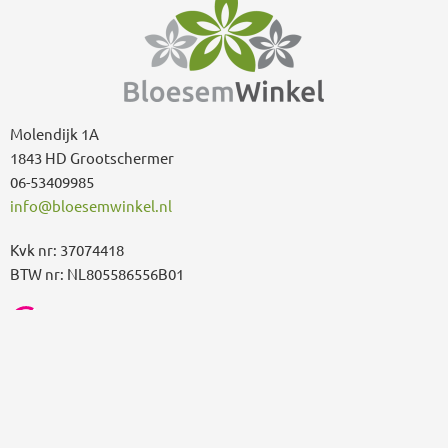
Molendijk 1A
1843 HD Grootschermer
06-53409985
info@bloesemwinkel.nl
Kvk nr: 37074418
BTW nr: NL805586556B01
Algemene voorwaarden
Privacy beleid
Retour pagina
Klachten en suggesties