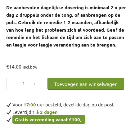
De aanbevolen dagelijkse dosering is minimaal 2 x per
dag 2 druppels onder de tong, of aanbrengen op de
pols. Gebruik de remedie 1-2 maanden, afhankelijk
van hoe lang het probleem zich al voordeed. Geef de
remedie en het lichaam de tijd om zich aan te passen
en laagje voor laagje verandering aan te brengen.
€
14.00
Incl.btw
Wilg
-
+
Toevoegen aan winkelwagen
aantal
Voor
17:00
uur besteld, dezelfde dag op de post
Levertijd
1 à 2 dagen
Gratis verzending vanaf €100,-