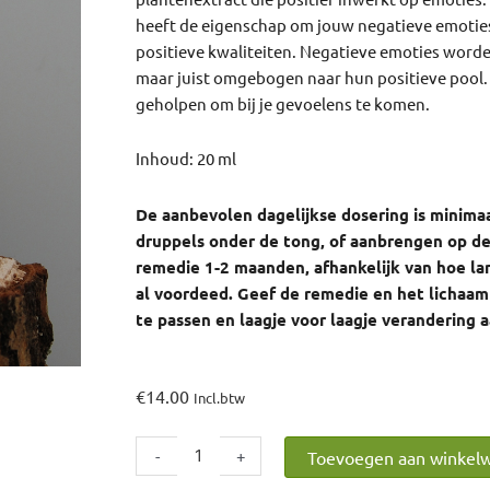
heeft de eigenschap om jouw negatieve emoties
positieve kwaliteiten. Negatieve emoties word
maar juist omgebogen naar hun positieve pool.
geholpen om bij je gevoelens te komen.
Inhoud: 20 ml
De aanbevolen dagelijkse dosering is minimaa
druppels onder de tong, of aanbrengen op de
remedie 1-2 maanden, afhankelijk van hoe la
al voordeed. Geef de remedie en het lichaam 
te passen en laagje voor laagje verandering 
€
14.00
Incl.btw
Hop
-
+
Toevoegen aan winkel
aantal