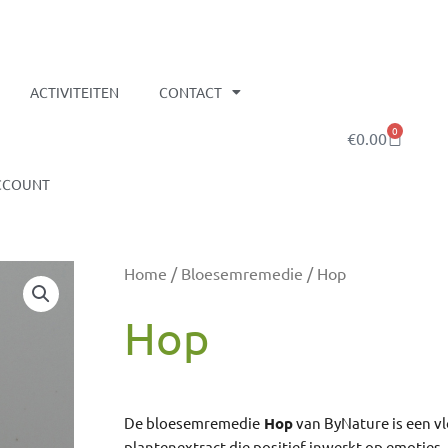
ACTIVITEITEN
CONTACT
0
Winkelw
€
0.00
CCOUNT
Home
/
Bloesemremedie
/ Hop
Hop
De bloesemremedie
Hop
van ByNature is een v
plantenextract die positief inwerkt op emotie