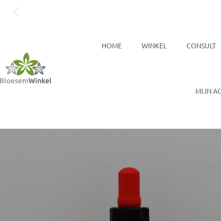
Voor 17:00 besteld, zelfde dag verzonden
HOME
WINKEL
CONSULT
MIJN A