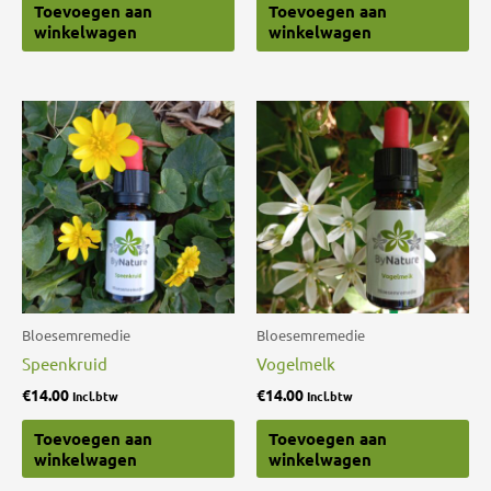
Toevoegen aan
Toevoegen aan
winkelwagen
winkelwagen
Bloesemremedie
Bloesemremedie
Speenkruid
Vogelmelk
€
14.00
€
14.00
Incl.btw
Incl.btw
Toevoegen aan
Toevoegen aan
winkelwagen
winkelwagen