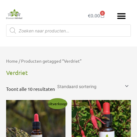
Ga
naar
0
Winkelwagen
€
0.00
de
inhoud
Producten
zoeken
Home
/ Producten getagged “Verdriet”
Verdriet
Toont alle 10 resultaten
Oorspronkelijke
Huidige
Uitverkoop!
prijs
prijs
was:
is:
€14.00.
€7.00.