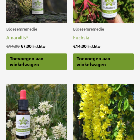
Bloesemremedie
Bloesemremedie
Amaryllis*
Fuchsia
€
14.00
€
7.00
€
14.00
Incl.btw
Incl.btw
Toevoegen aan
Toevoegen aan
winkelwagen
winkelwagen