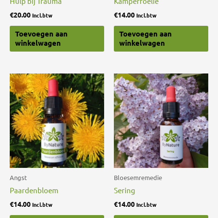
Hulp bij Trauma
Kamperfoelie
€
20.00
€
14.00
Incl.btw
Incl.btw
Toevoegen aan
Toevoegen aan
winkelwagen
winkelwagen
Angst
Bloesemremedie
Paardenbloem
Sering
€
14.00
€
14.00
Incl.btw
Incl.btw