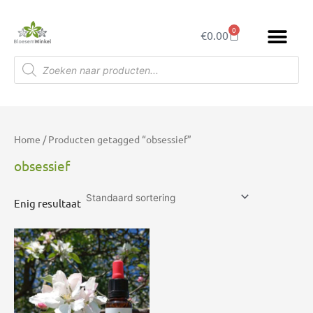
Ga
naar
0
Winkelwagen
€
0.00
de
inhoud
Producten
zoeken
Home
/ Producten getagged “obsessief”
obsessief
Enig resultaat