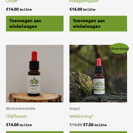
Linde
Maagdenpalm
€
14.00
€
16.00
Incl.btw
Incl.btw
Toevoegen aan
Toevoegen aan
winkelwagen
winkelwagen
Oorspronkelijke
Huidige
Uitverkoop!
prijs
prijs
was:
is:
€14.00.
€7.00.
Bloesemremedie
Angst
Olijfboom
Veldzuring*
€
14.00
€
14.00
€
7.00
Incl.btw
Incl.btw