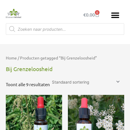
Ga
naar
0
Winkelwagen
€
0.00
de
inhoud
Producten
zoeken
Home
/ Producten getagged “Bij Grenzeloosheid”
Bij Grenzeloosheid
Toont alle 9 resultaten