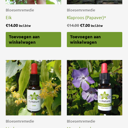
Bloesemremedie
Bloesemremedie
Eik
Klaproos (Papaver)*
€
14.00
€
14.00
€
7.00
Incl.btw
Incl.btw
Toevoegen aan
Toevoegen aan
winkelwagen
winkelwagen
Bloesemremedie
Bloesemremedie